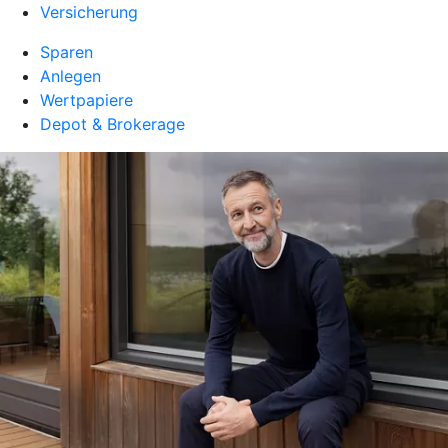
Versicherung
Sparen
Anlegen
Wertpapiere
Depot & Brokerage