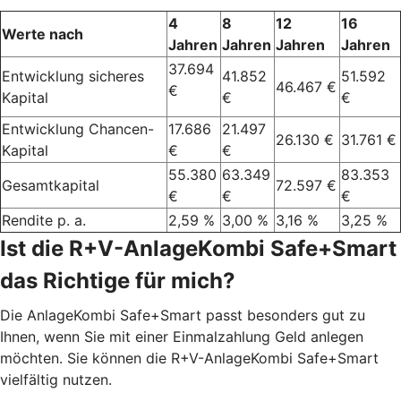
4
8
12
16
Werte nach
Jahren
Jahren
Jahren
Jahren
37.694
Entwicklung sicheres
41.852
51.592
46.467 €
€
Kapital
€
€
Entwicklung Chancen-
17.686
21.497
26.130 €
31.761 €
Kapital
€
€
55.380
63.349
83.353
Gesamtkapital
72.597 €
€
€
€
Rendite p. a.
2,59 %
3,00 %
3,16 %
3,25 %
Ist die R+V-AnlageKombi Safe+Smart
das Richtige für mich?
Die AnlageKombi Safe+Smart passt besonders gut zu
Ihnen, wenn Sie mit einer Einmalzahlung Geld anlegen
möchten. Sie können die R+V-AnlageKombi Safe+Smart
vielfältig nutzen.