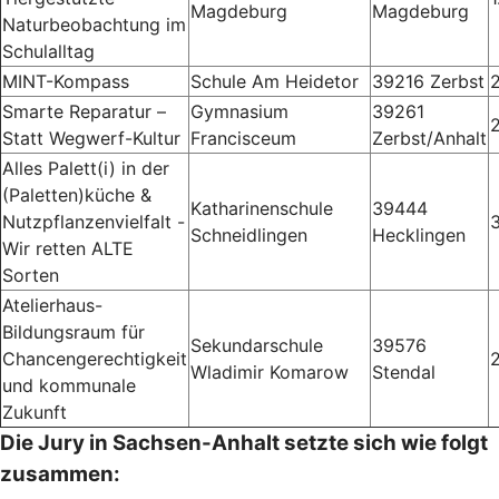
Magdeburg
Magdeburg
Naturbeobachtung im
Schulalltag
MINT-Kompass
Schule Am Heidetor
39216 Zerbst
Smarte Reparatur –
Gymnasium
39261
Statt Wegwerf-Kultur
Francisceum
Zerbst/Anhalt
Alles Palett(i) in der
(Paletten)küche &
Katharinenschule
39444
Nutzpflanzenvielfalt -
Schneidlingen
Hecklingen
Wir retten ALTE
Sorten
Atelierhaus-
Bildungsraum für
Sekundarschule
39576
Chancengerechtigkeit
Wladimir Komarow
Stendal
und kommunale
Zukunft
Die Jury in Sachsen-Anhalt setzte sich wie folgt
zusammen: