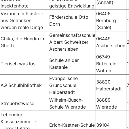
(Anhalt)
Insektenhotel
geistige Entwicklung
Visionen in Plastik -
06406
Förderschule Otto
aus Gedanken
Bernburg
1
Dorn
werden reale Dinge
(Saale)
Gemeinschaftsschule
Chika, die Hündin im
06449
Albert Schweitzer
Ghetto
Aschersleben
Aschersleben
06749
Schule an der
Tierisch was los
Bitterfeld-
1
Kastanie
Wolfen
Evangelische
38820
AG Schulbibliothek
Grundschule
Halberstadt
Halberstadt
Wilhelm-Busch-
38889
Streuobstwiese
1
Schule Wienrode
Wienrode
Lebendige
Klassenzimmer -
Erich-Kästner-Schule
39104
Tiergestützte
1