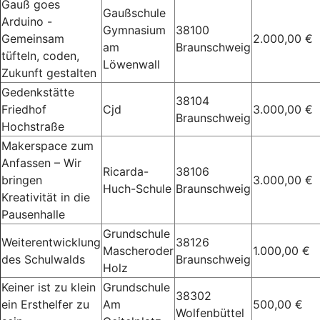
Gauß goes
Gaußschule
Arduino -
Gymnasium
38100
Gemeinsam
2.000,00 €
am
Braunschweig
tüfteln, coden,
Löwenwall
Zukunft gestalten
Gedenkstätte
38104
Friedhof
Cjd
3.000,00 €
Braunschweig
Hochstraße
Makerspace zum
Anfassen – Wir
Ricarda-
38106
bringen
3.000,00 €
Huch-Schule
Braunschweig
Kreativität in die
Pausenhalle
Grundschule
Weiterentwicklung
38126
Mascheroder
1.000,00 €
des Schulwalds
Braunschweig
Holz
Keiner ist zu klein
Grundschule
38302
ein Ersthelfer zu
Am
500,00 €
Wolfenbüttel