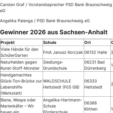
Carsten Graf / Vorstandssprecher PSD Bank Braunschweig
eG
Angelika Palenga / PSD Bank Braunschweig eG
Gewinner 2026 aus Sachsen-Anhalt
Projekt
Schule
Ort
Viele Hände für den
FmA Janusz Korczak
06132 Halle
SchülerGarten
Naturhelden gegen
Siedlungs-
06231 Bad
1
Kunst-Stoff-Monster
Grundschule
Dürrenberg
Handgemachtes
Glück-Ton-Brücke zur
WALDSCHULE
06333
Lebenshilfe
Hettstedt (FöS GB)
Hettstedt
(Werkstatt)
Biene, Wespe oder
Angelika-Hartmann-
06366
Marienkäfer – Wir
Schule
Köthen
1
bauen ein
Förderschule