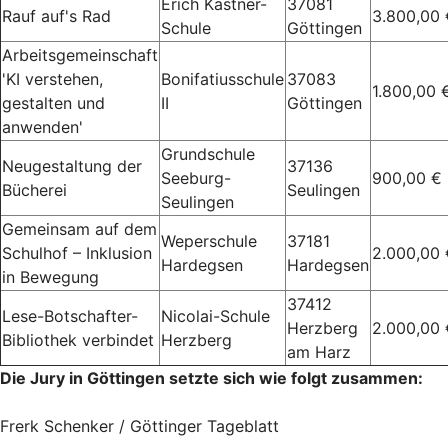
Erich Kästner-
37081
Rauf auf's Rad
3.800,00 
Schule
Göttingen
Arbeitsgemeinschaft
'KI verstehen,
Bonifatiusschule
37083
1.800,00 
gestalten und
II
Göttingen
anwenden'
Grundschule
Neugestaltung der
37136
Seeburg-
900,00 €
Bücherei
Seulingen
Seulingen
Gemeinsam auf dem
Weperschule
37181
Schulhof – Inklusion
2.000,00 
Hardegsen
Hardegsen
in Bewegung
37412
Lese-Botschafter-
Nicolai-Schule
Herzberg
2.000,00 
Bibliothek verbindet
Herzberg
am Harz
Die Jury in Göttingen setzte sich wie folgt zusammen:
Frerk Schenker / Göttinger Tageblatt