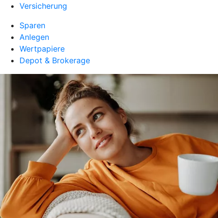
Versicherung
Sparen
Anlegen
Wertpapiere
Depot & Brokerage